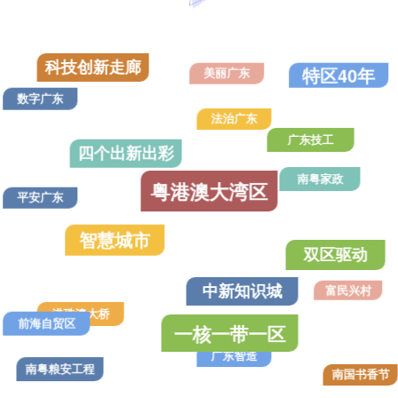
科技创新走廊
特区40年
美丽广东
数字广东
法治广东
广东技工
四个出新出彩
粤港澳大湾区
南粤家政
平安广东
智慧城市
双区驱动
中新知识城
富民兴村
港珠澳大桥
前海自贸区
一核一带一区
广东智造
南粤粮安工程
南国书香节