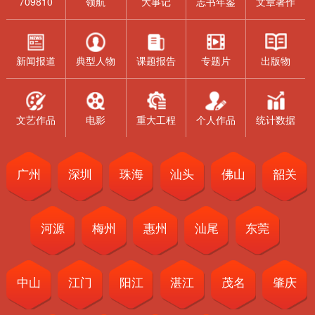
709810
领航
大事记
志书年鉴
文章著作
新闻报道
典型人物
课题报告
专题片
出版物
文艺作品
电影
重大工程
个人作品
统计数据
广州
深圳
珠海
汕头
佛山
韶关
河源
梅州
惠州
汕尾
东莞
中山
江门
阳江
湛江
茂名
肇庆