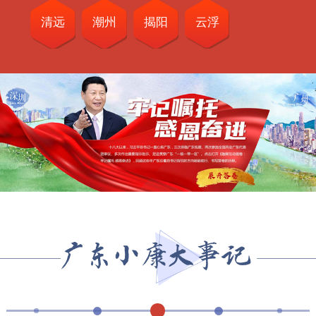
清远
潮州
揭阳
云浮