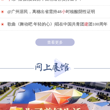
@广州居民，离穗出省需持48
小
时核酸阴性证明
歌曲《舞动吧 年轻的心》|唱在中国共青团
建
团100周年
查看更多